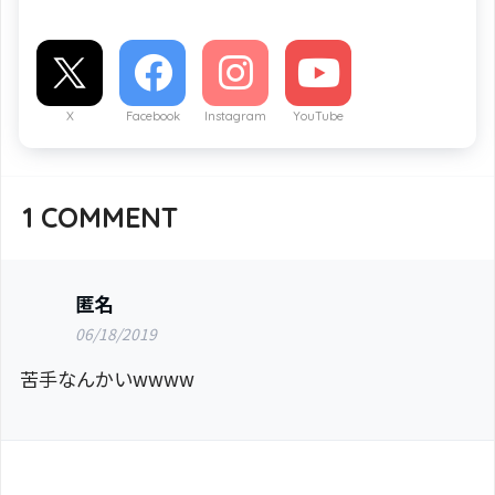
X
Facebook
Instagram
YouTube
1
COMMENT
匿名
06/18/2019
苦手なんかいwwww