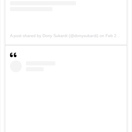
A post shared by Dony Sukardi (@donysukardi)
on
Feb 25, 2019 at 4:14am PST