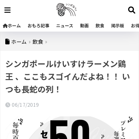
ホーム
おもろ記事
ニュース
動画
飲食
掲示板
お
ホーム
飲食
シンガポールけいすけラーメン鶏
王 、ここもスゴイんだよね！！ い
つも長蛇の列！
06/17/2019