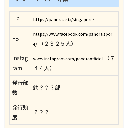
HP
https://panora.asia/singapore/
https://www.facebook.com/panora.spor
FB
（２３２５人）
e/
Instag
（７
www.instagram.com/panoraofficial
ram
４４人）
発行部
約？？？部
数
発行頻
？？？
度