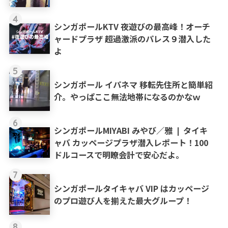
4
シンガポールKTV 夜遊びの最高峰！オーチ
ャードプラザ 超過激派のパレス９潜入した
よ
5
シンガポール イパネマ 移転先住所と簡単紹
介。やっぱここ無法地帯になるのかなｗ
6
シンガポールMIYABI みやび／雅 ❘ タイキ
ャバ カッページプラザ潜入レポート！100
ドルコースで明瞭会計で安心だよ。
7
シンガポールタイキャバ VIP はカッページ
のプロ遊び人を揃えた最大グループ！
8