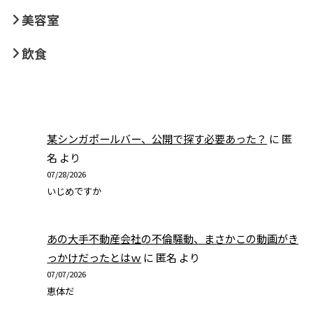
美容室
飲食
某シンガポールバー、公開で探す必要あった？
に
匿
名
より
07/28/2026
いじめですか
あの大手不動産会社の不倫騒動、まさかこの動画がき
っかけだったとはｗ
に
匿名
より
07/07/2026
恵体だ