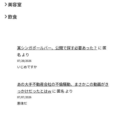
美容室
飲食
某シンガポールバー、公開で探す必要あった？
に
匿
名
より
07/28/2026
いじめですか
あの大手不動産会社の不倫騒動、まさかこの動画がき
っかけだったとはｗ
に
匿名
より
07/07/2026
恵体だ