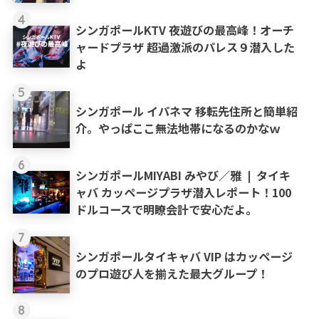
4
シンガポールKTV 夜遊びの最高峰！オーチ
ャードプラザ 超過激派のパレス９潜入した
よ
5
シンガポール イパネマ 移転先住所と簡単紹
介。やっぱここ無法地帯になるのかなｗ
6
シンガポールMIYABI みやび／雅 ❘ タイキ
ャバ カッページプラザ潜入レポート！100
ドルコースで明瞭会計で安心だよ。
7
シンガポールタイキャバ VIP はカッページ
のプロ遊び人を揃えた最大グループ！
8