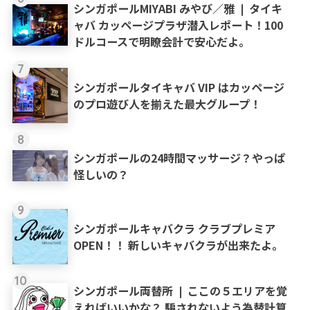
シンガポールMIYABI みやび／雅 ❘ タイキ
ャバ カッページプラザ潜入レポート！100
ドルコースで明瞭会計で安心だよ。
7
シンガポールタイキャバ VIP はカッページ
のプロ遊び人を揃えた最大グループ！
8
シンガポールの24時間マッサージ？やっぱ
怪しいの？
9
シンガポールキャバクラ クラブプレミア
OPEN！！ 新しいキャバクラが出来たよ。
10
シンガポール両替所 ❘ ここの５エリアを覚
えればいいかな？ 騙されないよう為替計算