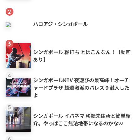
2
ハロアジ・シンガポール
3
シンガポール 鞭打ち とはこんなん！【動画
あり】
4
シンガポールKTV 夜遊びの最高峰！オーチ
ャードプラザ 超過激派のパレス９潜入した
よ
5
シンガポール イパネマ 移転先住所と簡単紹
介。やっぱここ無法地帯になるのかなｗ
6