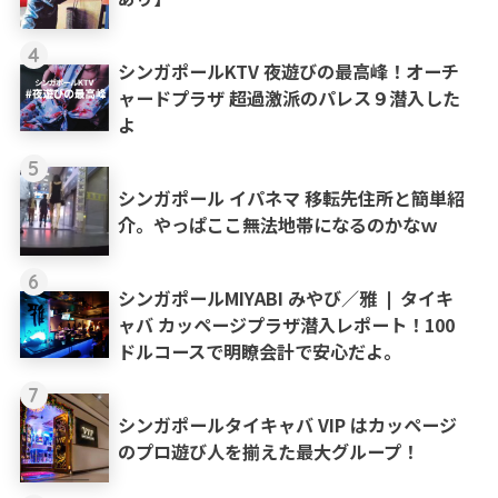
4
シンガポールKTV 夜遊びの最高峰！オーチ
ャードプラザ 超過激派のパレス９潜入した
よ
5
シンガポール イパネマ 移転先住所と簡単紹
介。やっぱここ無法地帯になるのかなｗ
6
シンガポールMIYABI みやび／雅 ❘ タイキ
ャバ カッページプラザ潜入レポート！100
ドルコースで明瞭会計で安心だよ。
7
シンガポールタイキャバ VIP はカッページ
のプロ遊び人を揃えた最大グループ！