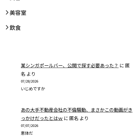
美容室
飲食
某シンガポールバー、公開で探す必要あった？
に
匿
名
より
07/28/2026
いじめですか
あの大手不動産会社の不倫騒動、まさかこの動画がき
っかけだったとはｗ
に
匿名
より
07/07/2026
恵体だ