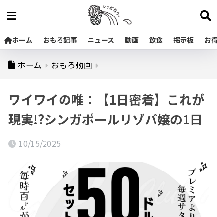
ホーム
おもろ記事
ニュース
動画
飲食
掲示板
お
ホーム
おもろ動画
ワイワイの唯：【1日密着】これが
現実!?シンガポールリゾバ嬢の1日
10/15/2025