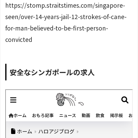
https://stomp.straitstimes.com/singapore-
seen/over-14-years-jail-12-strokes-of-cane-
for-man-believed-to-be-first-person-
convicted
安全なシンガポールの求人