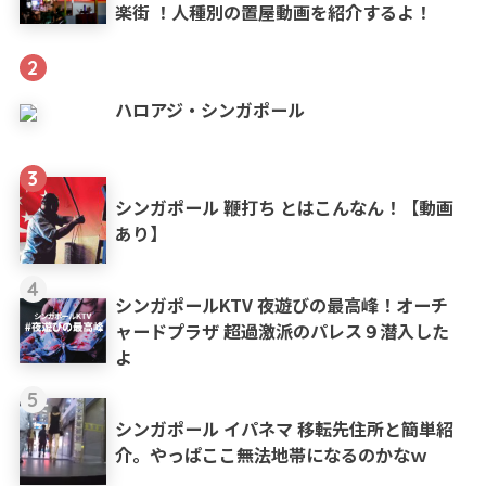
楽街 ！人種別の置屋動画を紹介するよ！
2
ハロアジ・シンガポール
3
シンガポール 鞭打ち とはこんなん！【動画
あり】
4
シンガポールKTV 夜遊びの最高峰！オーチ
ャードプラザ 超過激派のパレス９潜入した
よ
5
シンガポール イパネマ 移転先住所と簡単紹
介。やっぱここ無法地帯になるのかなｗ