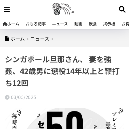
ホーム
おもろ記事
ニュース
動画
飲食
掲示板
お
ホーム
ニュース
シンガポール旦那さん、 妻を強
姦、42歳男に懲役14年以上と鞭打
ち12回
03/05/2025