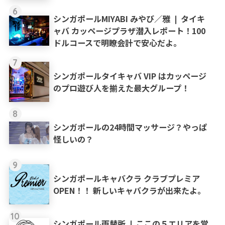
6
シンガポールMIYABI みやび／雅 ❘ タイキ
ャバ カッページプラザ潜入レポート！100
ドルコースで明瞭会計で安心だよ。
7
シンガポールタイキャバ VIP はカッページ
のプロ遊び人を揃えた最大グループ！
8
シンガポールの24時間マッサージ？やっぱ
怪しいの？
9
シンガポールキャバクラ クラブプレミア
OPEN！！ 新しいキャバクラが出来たよ。
10
シンガポール両替所 ❘ ここの５エリアを覚