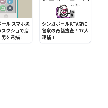
ール スマホ決
シンガポールKTV店に
のスクショで店
警察の奇襲捜査！17人
！男を逮捕！
逮捕！