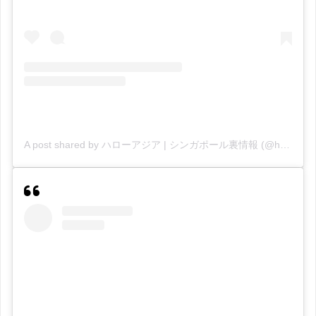
A post shared by ハローアジア | シンガポール裏情報 (@helloasia)