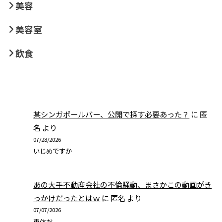
美容
美容室
飲食
某シンガポールバー、公開で探す必要あった？
に
匿
名
より
07/28/2026
いじめですか
あの大手不動産会社の不倫騒動、まさかこの動画がき
っかけだったとはｗ
に
匿名
より
07/07/2026
恵体だ