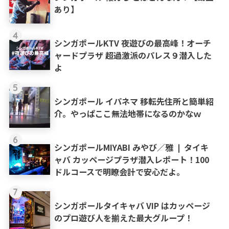
あり】
4
シンガポールKTV 夜遊びの最高峰！オーチ
ャードプラザ 超過激派のパレス９潜入した
よ
5
シンガポール イパネマ 移転先住所と簡単紹
介。やっぱここ無法地帯になるのかなｗ
6
シンガポールMIYABI みやび／雅 ❘ タイキ
ャバ カッページプラザ潜入レポート！100
ドルコースで明瞭会計で安心だよ。
7
シンガポールタイキャバ VIP はカッページ
のプロ遊び人を揃えた最大グループ！