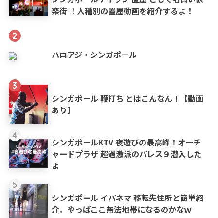
楽街 ！人種別の置屋動画を紹介するよ！
2
ハロアジ・シンガポール
3
シンガポール 鞭打ち とはこんなん！【動画
あり】
4
シンガポールKTV 夜遊びの最高峰！オーチ
ャードプラザ 超過激派のパレス９潜入した
よ
5
シンガポール イパネマ 移転先住所と簡単紹
介。やっぱここ無法地帯になるのかなｗ