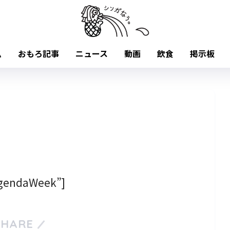
ム
おもろ記事
ニュース
動画
飲食
掲示板
agendaWeek”]
SHARE