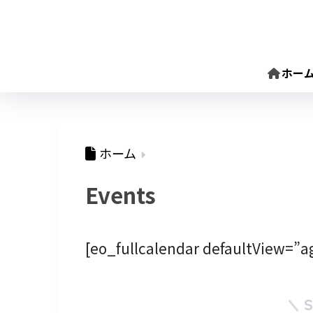
ホー
ホーム
Events
[eo_fullcalendar defaultView=”