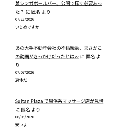
某シンガポールバー、公開で探す必要あっ
た？
に
匿名
より
07/28/2026
いじめですか
あの大手不動産会社の不倫騒動、まさかこ
の動画がきっかけだったとはｗ
に
匿名
よ
り
07/07/2026
恵体だ
Sultan Plaza で風俗系マッサージ店が急増
に
匿名
より
06/05/2026
安いよ