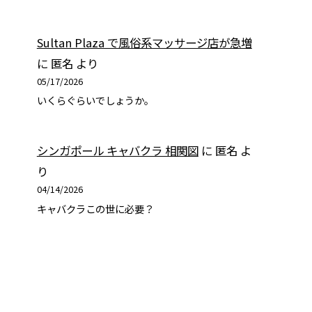
Sultan Plaza で風俗系マッサージ店が急増
に
匿名
より
05/17/2026
いくらぐらいでしょうか。
シンガポール キャバクラ 相関図
に
匿名
よ
り
04/14/2026
キャバクラこの世に必要？