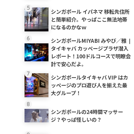
5
シンガポール イパネマ 移転先住所
と簡単紹介。やっぱここ無法地帯
になるのかなｗ
6
シンガポールMIYABI みやび／雅 ❘
タイキャバ カッページプラザ潜入
レポート！100ドルコースで明瞭会
計で安心だよ。
7
シンガポールタイキャバ VIP はカ
ッページのプロ遊び人を揃えた最
大グループ！
8
シンガポールの24時間マッサー
ジ？やっぱ怪しいの？