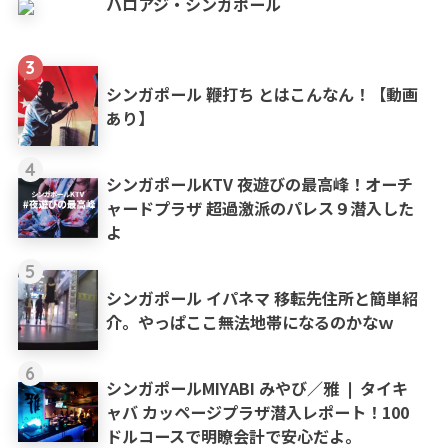
ハロアジ・シンガポール
3
シンガポール 鞭打ち とはこんなん！【動画
あり】
4
シンガポールKTV 夜遊びの最高峰！オーチ
ャードプラザ 超過激派のパレス９潜入した
よ
5
シンガポール イパネマ 移転先住所と簡単紹
介。やっぱここ無法地帯になるのかなｗ
6
シンガポールMIYABI みやび／雅 ❘ タイキ
ャバ カッページプラザ潜入レポート！100
ドルコースで明瞭会計で安心だよ。