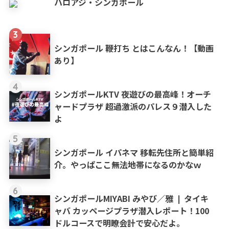
ハロアジ・シンガポール
3
シンガポール 鞭打ち とはこんなん！【動画
あり】
4
シンガポールKTV 夜遊びの最高峰！オーチ
ャードプラザ 超過激派のパレス９潜入した
よ
5
シンガポール イパネマ 移転先住所と簡単紹
介。やっぱここ無法地帯になるのかなｗ
6
シンガポールMIYABI みやび／雅 ❘ タイキ
ャバ カッページプラザ潜入レポート！100
ドルコースで明瞭会計で安心だよ。