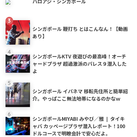
ハロアジ・シンガポール
3
シンガポール 鞭打ち とはこんなん！【動画
あり】
4
シンガポールKTV 夜遊びの最高峰！オーチ
ャードプラザ 超過激派のパレス９潜入した
よ
5
シンガポール イパネマ 移転先住所と簡単紹
介。やっぱここ無法地帯になるのかなｗ
6
シンガポールMIYABI みやび／雅 ❘ タイキ
ャバ カッページプラザ潜入レポート！100
ドルコースで明瞭会計で安心だよ。