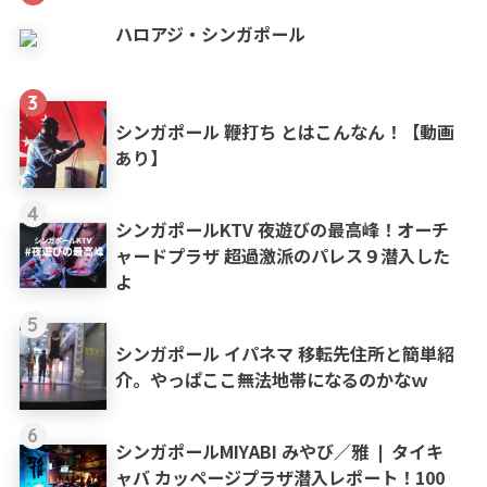
ハロアジ・シンガポール
3
シンガポール 鞭打ち とはこんなん！【動画
あり】
4
シンガポールKTV 夜遊びの最高峰！オーチ
ャードプラザ 超過激派のパレス９潜入した
よ
5
シンガポール イパネマ 移転先住所と簡単紹
介。やっぱここ無法地帯になるのかなｗ
6
シンガポールMIYABI みやび／雅 ❘ タイキ
ャバ カッページプラザ潜入レポート！100