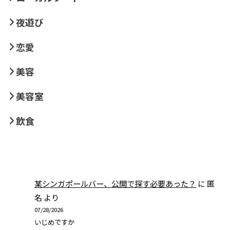
夜遊び
恋愛
美容
美容室
飲食
某シンガポールバー、公開で探す必要あった？
に
匿
名
より
07/28/2026
いじめですか