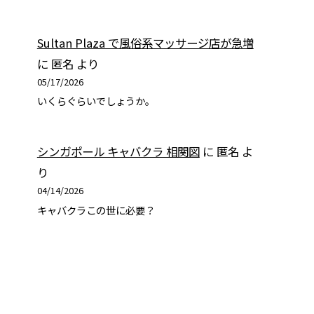
Sultan Plaza で風俗系マッサージ店が急増
に
匿名
より
05/17/2026
いくらぐらいでしょうか。
シンガポール キャバクラ 相関図
に
匿名
よ
り
04/14/2026
キャバクラこの世に必要？