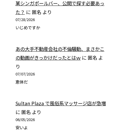
某シンガポールバー、公開で探す必要あっ
た？
に
匿名
より
07/28/2026
いじめですか
あの大手不動産会社の不倫騒動、まさかこ
の動画がきっかけだったとはｗ
に
匿名
よ
り
07/07/2026
恵体だ
Sultan Plaza で風俗系マッサージ店が急増
に
匿名
より
06/05/2026
安いよ