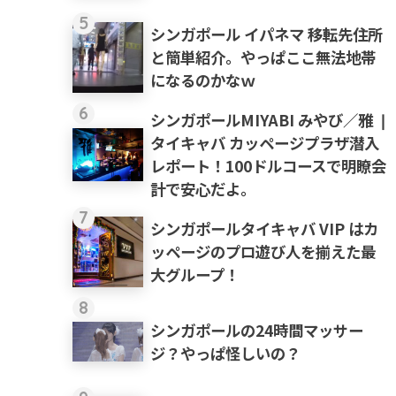
5
シンガポール イパネマ 移転先住所
と簡単紹介。やっぱここ無法地帯
になるのかなｗ
6
シンガポールMIYABI みやび／雅 ❘
タイキャバ カッページプラザ潜入
レポート！100ドルコースで明瞭会
計で安心だよ。
7
シンガポールタイキャバ VIP はカ
ッページのプロ遊び人を揃えた最
大グループ！
8
シンガポールの24時間マッサー
ジ？やっぱ怪しいの？