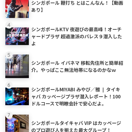
シンガポール 鞭打ち とはこんなん！【動画
あり】
4
シンガポールKTV 夜遊びの最高峰！オーチ
ャードプラザ 超過激派のパレス９潜入した
よ
5
シンガポール イパネマ 移転先住所と簡単紹
介。やっぱここ無法地帯になるのかなｗ
6
シンガポールMIYABI みやび／雅 ❘ タイキ
ャバ カッページプラザ潜入レポート！100
ドルコースで明瞭会計で安心だよ。
7
シンガポールタイキャバ VIP はカッページ
のプロ遊び人を揃えた最大グループ！