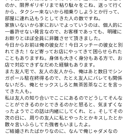
のか、限界ギリギリまで粘り駄々をこね、送って行く
から、タクシー来ないから相乗りしようとか行って、
部屋に連れ込もうとしてきた人の数ですね。
家族いないから家においでよっていうのは、個人的に
一番許せない発言なので、お客様であっても、明確に
お断りとほぼ全員に非難させて頂きました。
今日からお前は俺の彼女だ！今日スッチーの彼女と別
れてきた！など寄ってお店にやってきて困らせられた
こともありますね。身体も大きく身分もある方で、お
店で対応できずなだめた経験もあります。
また友人宅で、友人の友人から、俺はあと数日でシン
ガポール駐在終得るので、たとえ友人にバレても関係
ないだろ、俺とセックスしろと無茶苦茶なことを言っ
てきた人も。
私は友人の知り合いでここにあるのでどうしてそんな
ことができるのかとできるのかと怒ると、気まずくな
ったようでこの話は内緒にしてくれ、と。そしてその
次の日に、周りの友人に私とやったとかキスしたとか
散々言いふらしてた強者もいましたよ。
ご結婚されたばかりなのに、なんで俺じゃダメなの