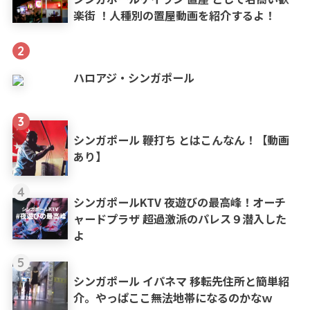
楽街 ！人種別の置屋動画を紹介するよ！
2
ハロアジ・シンガポール
3
シンガポール 鞭打ち とはこんなん！【動画
あり】
4
シンガポールKTV 夜遊びの最高峰！オーチ
ャードプラザ 超過激派のパレス９潜入した
よ
5
シンガポール イパネマ 移転先住所と簡単紹
介。やっぱここ無法地帯になるのかなｗ