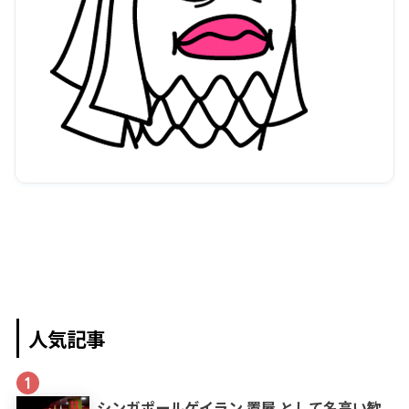
人気記事
1
シンガポールゲイラン 置屋 として名高い歓