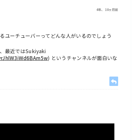
4年、 10ヶ月前
るユーチューバーってどんな人がいるのでしょう
近ではSukiyaki
-vrJhlW3iWd6BAm5w
) というチャンネルが面白いな
？