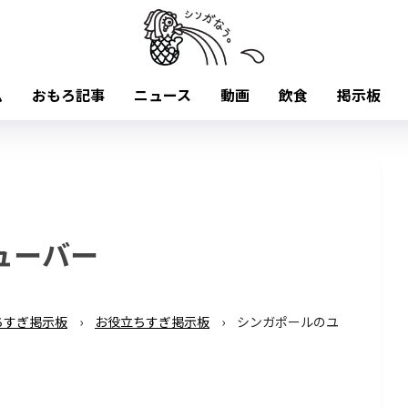
ム
おもろ記事
ニュース
動画
飲食
掲示板
ューバー
ちすぎ掲示板
›
お役立ちすぎ掲示板
›
シンガポールのユ