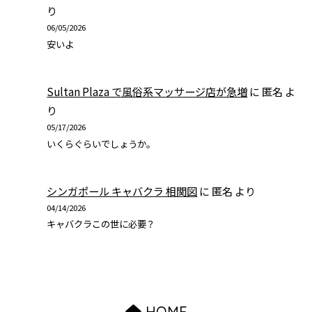
り
06/05/2026
安いよ
Sultan Plaza で風俗系マッサージ店が急増
に
匿名
よ
り
05/17/2026
いくらぐらいでしょうか。
シンガポール キャバクラ 相関図
に
匿名
より
04/14/2026
キャバクラこの世に必要？
HOME