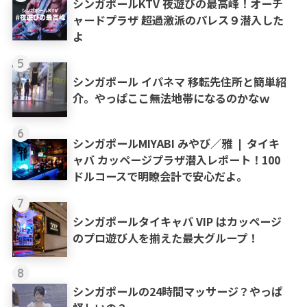
シンガポールKTV 夜遊びの最高峰！オーチ
ャードプラザ 超過激派のパレス９潜入した
よ
5
シンガポール イパネマ 移転先住所と簡単紹
介。やっぱここ無法地帯になるのかなｗ
6
シンガポールMIYABI みやび／雅 ❘ タイキ
ャバ カッページプラザ潜入レポート！100
ドルコースで明瞭会計で安心だよ。
7
シンガポールタイキャバ VIP はカッページ
のプロ遊び人を揃えた最大グループ！
8
シンガポールの24時間マッサージ？やっぱ