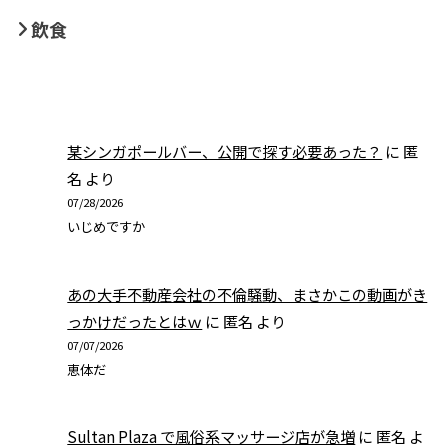
飲食
某シンガポールバー、公開で探す必要あった？
に
匿
名
より
07/28/2026
いじめですか
あの大手不動産会社の不倫騒動、まさかこの動画がき
っかけだったとはｗ
に
匿名
より
07/07/2026
恵体だ
Sultan Plaza で風俗系マッサージ店が急増
に
匿名
よ