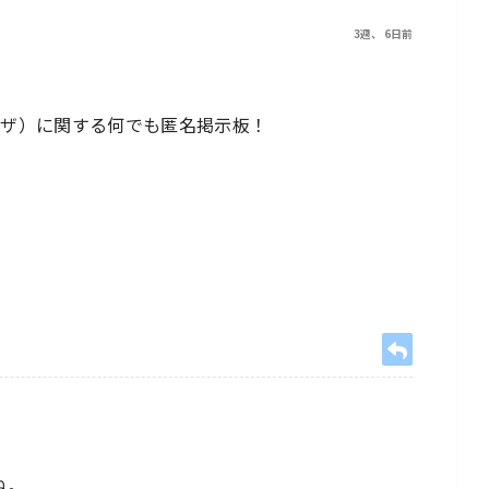
3週、 6日前
ラザ）に関する何でも匿名掲示板！
ね。