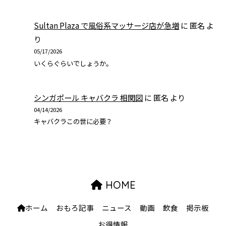
Sultan Plaza で風俗系マッサージ店が急増
に
匿名
よ
り
05/17/2026
いくらぐらいでしょうか。
シンガポール キャバクラ 相関図
に
匿名
より
04/14/2026
キャバクラこの世に必要？
HOME
ホーム
おもろ記事
ニュース
動画
飲食
掲示板
お得情報