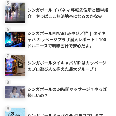
5
シンガポール イパネマ 移転先住所と簡単紹
介。やっぱここ無法地帯になるのかなｗ
6
シンガポールMIYABI みやび／雅 ❘ タイキ
ャバ カッページプラザ潜入レポート！100
ドルコースで明瞭会計で安心だよ。
7
シンガポールタイキャバ VIP はカッページ
のプロ遊び人を揃えた最大グループ！
8
シンガポールの24時間マッサージ？やっぱ
怪しいの？
9
シンガポールキャバクラ クラブプレミア