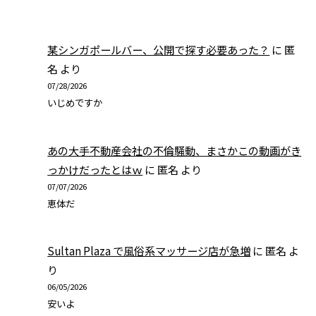
某シンガポールバー、公開で探す必要あった？
に
匿
名
より
07/28/2026
いじめですか
あの大手不動産会社の不倫騒動、まさかこの動画がき
っかけだったとはｗ
に
匿名
より
07/07/2026
恵体だ
Sultan Plaza で風俗系マッサージ店が急増
に
匿名
よ
り
06/05/2026
安いよ