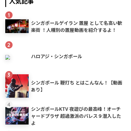
人気記事
1
シンガポールゲイラン 置屋 として名高い歓
楽街 ！人種別の置屋動画を紹介するよ！
2
ハロアジ・シンガポール
3
シンガポール 鞭打ち とはこんなん！【動画
あり】
4
シンガポールKTV 夜遊びの最高峰！オーチ
ャードプラザ 超過激派のパレス９潜入した
よ