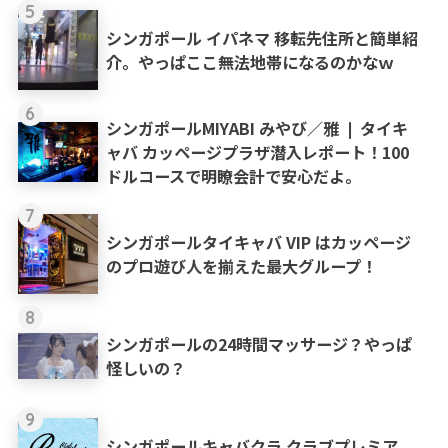
5
シンガポール イパネマ 移転先住所と簡単紹
介。やっぱここ無法地帯になるのかなｗ
6
シンガポールMIYABI みやび／雅 ❘ タイキ
ャバ カッページプラザ潜入レポート！100
ドルコースで明瞭会計で安心だよ。
7
シンガポールタイキャバ VIP はカッページ
のプロ遊び人を揃えた最大グループ！
8
シンガポールの24時間マッサージ？やっぱ
怪しいの？
9
シンガポールキャバクラ クラブプレミア