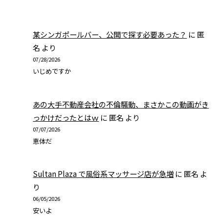
某シンガポールバー、公開で探す必要あった？
に
匿
名
より
07/28/2026
いじめですか
あの大手不動産会社の不倫騒動、まさかこの動画がき
っかけだったとはｗ
に
匿名
より
07/07/2026
恵体だ
Sultan Plaza で風俗系マッサージ店が急増
に
匿名
よ
り
06/05/2026
安いよ