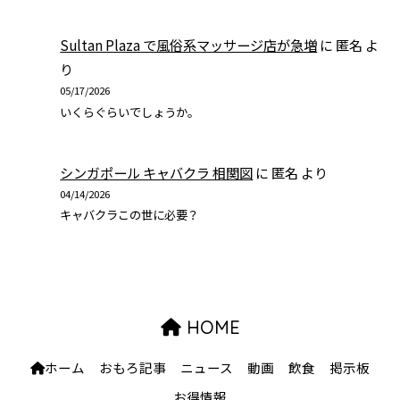
Sultan Plaza で風俗系マッサージ店が急増
に
匿名
よ
り
05/17/2026
いくらぐらいでしょうか。
シンガポール キャバクラ 相関図
に
匿名
より
04/14/2026
キャバクラこの世に必要？
HOME
ホーム
おもろ記事
ニュース
動画
飲食
掲示板
お得情報