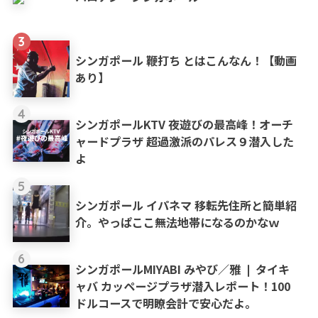
3
シンガポール 鞭打ち とはこんなん！【動画
あり】
4
シンガポールKTV 夜遊びの最高峰！オーチ
ャードプラザ 超過激派のパレス９潜入した
よ
5
シンガポール イパネマ 移転先住所と簡単紹
介。やっぱここ無法地帯になるのかなｗ
6
シンガポールMIYABI みやび／雅 ❘ タイキ
ャバ カッページプラザ潜入レポート！100
ドルコースで明瞭会計で安心だよ。