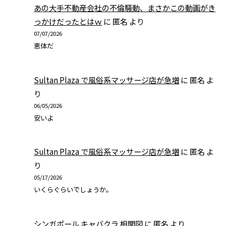
あの大手不動産会社の不倫騒動、まさかこの動画がき
っかけだったとはｗ
に
匿名
より
07/07/2026
恵体だ
Sultan Plaza で風俗系マッサージ店が急増
に
匿名
よ
り
06/05/2026
安いよ
Sultan Plaza で風俗系マッサージ店が急増
に
匿名
よ
り
05/17/2026
いくらぐらいでしょうか。
シンガポール キャバクラ 相関図
に
匿名
より