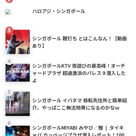
ハロアジ・シンガポール
3
シンガポール 鞭打ち とはこんなん！【動画
あり】
4
シンガポールKTV 夜遊びの最高峰！オーチ
ャードプラザ 超過激派のパレス９潜入した
よ
5
シンガポール イパネマ 移転先住所と簡単紹
介。やっぱここ無法地帯になるのかなｗ
6
シンガポールMIYABI みやび／雅 ❘ タイキ
ャバ カッページプラザ潜入レポート！100