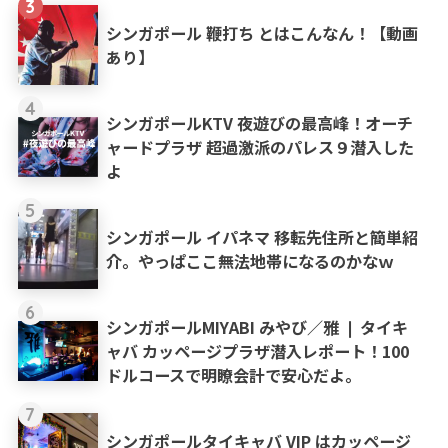
3
シンガポール 鞭打ち とはこんなん！【動画
あり】
4
シンガポールKTV 夜遊びの最高峰！オーチ
ャードプラザ 超過激派のパレス９潜入した
よ
5
シンガポール イパネマ 移転先住所と簡単紹
介。やっぱここ無法地帯になるのかなｗ
6
シンガポールMIYABI みやび／雅 ❘ タイキ
ャバ カッページプラザ潜入レポート！100
ドルコースで明瞭会計で安心だよ。
7
シンガポールタイキャバ VIP はカッページ