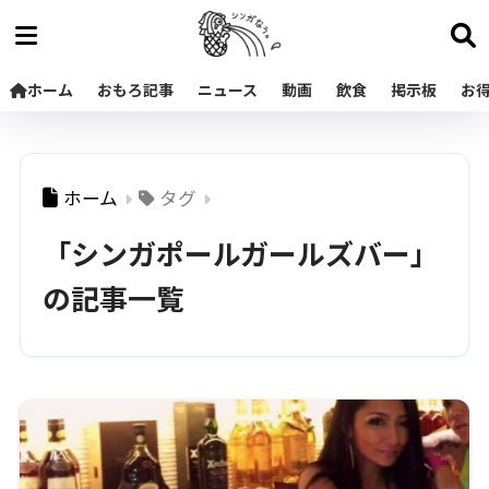
ホーム
おもろ記事
ニュース
動画
飲食
掲示板
お
ホーム
タグ
「シンガポールガールズバー」
の記事一覧