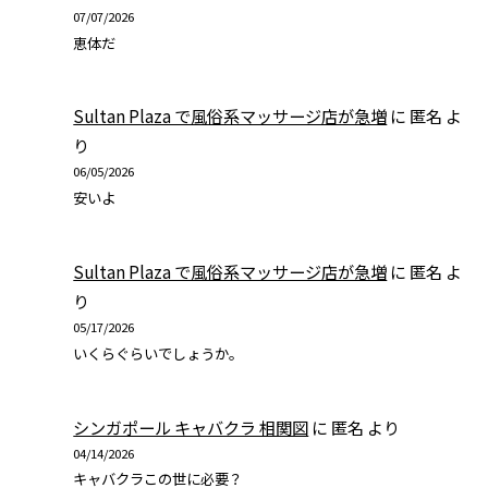
07/07/2026
恵体だ
Sultan Plaza で風俗系マッサージ店が急増
に
匿名
よ
り
06/05/2026
安いよ
Sultan Plaza で風俗系マッサージ店が急増
に
匿名
よ
り
05/17/2026
いくらぐらいでしょうか。
シンガポール キャバクラ 相関図
に
匿名
より
04/14/2026
キャバクラこの世に必要？