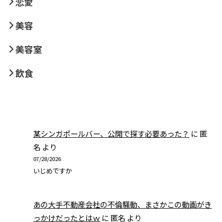
恋愛
美容
美容室
飲食
某シンガポールバー、公開で探す必要あった？
に
匿
名
より
07/28/2026
いじめですか
あの大手不動産会社の不倫騒動、まさかこの動画がき
っかけだったとはｗ
に
匿名
より