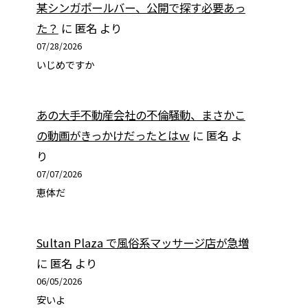
某シンガポールバー、公開で探す必要あっ
た？
に
匿名
より
07/28/2026
いじめですか
あの大手不動産会社の不倫騒動、まさかこ
の動画がきっかけだったとはｗ
に
匿名
よ
り
07/07/2026
恵体だ
Sultan Plaza で風俗系マッサージ店が急増
に
匿名
より
06/05/2026
安いよ