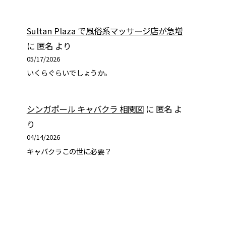
Sultan Plaza で風俗系マッサージ店が急増
に
匿名
より
05/17/2026
いくらぐらいでしょうか。
シンガポール キャバクラ 相関図
に
匿名
よ
り
04/14/2026
キャバクラこの世に必要？