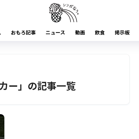
ム
おもろ記事
ニュース
動画
飲食
掲示板
カー」の記事一覧