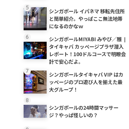
5
シンガポール イパネマ 移転先住所
と簡単紹介。やっぱここ無法地帯
になるのかなｗ
6
シンガポールMIYABI みやび／雅 ❘
タイキャバ カッページプラザ潜入
レポート！100ドルコースで明瞭会
計で安心だよ。
7
シンガポールタイキャバ VIP はカ
ッページのプロ遊び人を揃えた最
大グループ！
8
シンガポールの24時間マッサー
ジ？やっぱ怪しいの？