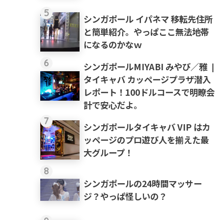
5
シンガポール イパネマ 移転先住所
と簡単紹介。やっぱここ無法地帯
になるのかなｗ
6
シンガポールMIYABI みやび／雅 ❘
タイキャバ カッページプラザ潜入
レポート！100ドルコースで明瞭会
計で安心だよ。
7
シンガポールタイキャバ VIP はカ
ッページのプロ遊び人を揃えた最
大グループ！
8
シンガポールの24時間マッサー
ジ？やっぱ怪しいの？