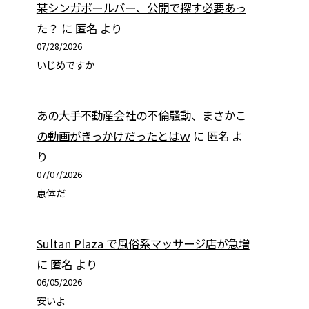
某シンガポールバー、公開で探す必要あっ
た？
に
匿名
より
07/28/2026
いじめですか
あの大手不動産会社の不倫騒動、まさかこ
の動画がきっかけだったとはｗ
に
匿名
よ
り
07/07/2026
恵体だ
Sultan Plaza で風俗系マッサージ店が急増
に
匿名
より
06/05/2026
安いよ