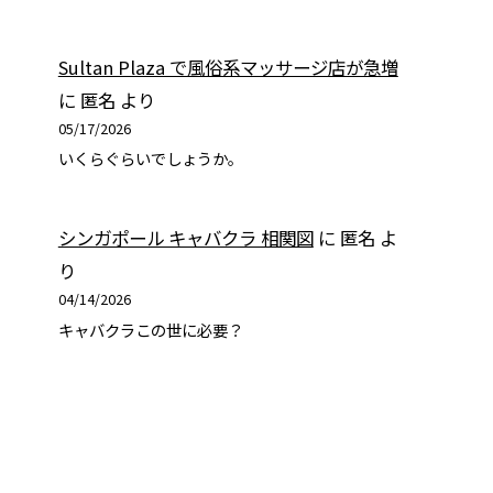
Sultan Plaza で風俗系マッサージ店が急増
に
匿名
より
05/17/2026
いくらぐらいでしょうか。
シンガポール キャバクラ 相関図
に
匿名
よ
り
04/14/2026
キャバクラこの世に必要？