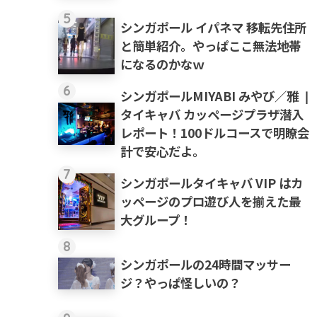
5
シンガポール イパネマ 移転先住所
と簡単紹介。やっぱここ無法地帯
になるのかなｗ
6
シンガポールMIYABI みやび／雅 ❘
タイキャバ カッページプラザ潜入
レポート！100ドルコースで明瞭会
計で安心だよ。
7
シンガポールタイキャバ VIP はカ
ッページのプロ遊び人を揃えた最
大グループ！
8
シンガポールの24時間マッサー
ジ？やっぱ怪しいの？