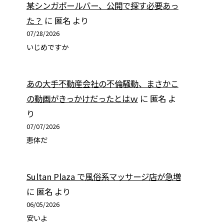
某シンガポールバー、公開で探す必要あっ
た？
に
匿名
より
07/28/2026
いじめですか
あの大手不動産会社の不倫騒動、まさかこ
の動画がきっかけだったとはｗ
に
匿名
よ
り
07/07/2026
恵体だ
Sultan Plaza で風俗系マッサージ店が急増
に
匿名
より
06/05/2026
安いよ