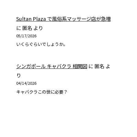
Sultan Plaza で風俗系マッサージ店が急増
に
匿名
より
05/17/2026
いくらぐらいでしょうか。
シンガポール キャバクラ 相関図
に
匿名
よ
り
04/14/2026
キャバクラこの世に必要？