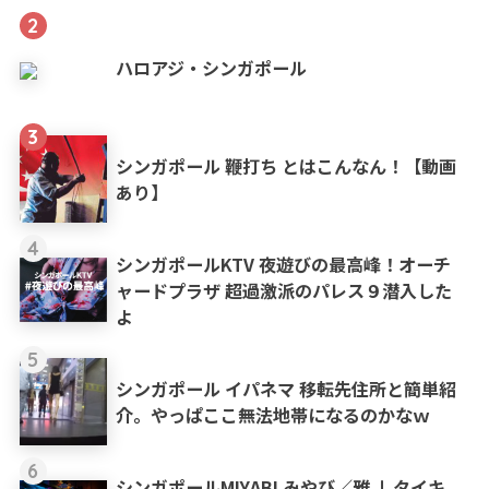
2
ハロアジ・シンガポール
3
シンガポール 鞭打ち とはこんなん！【動画
あり】
4
シンガポールKTV 夜遊びの最高峰！オーチ
ャードプラザ 超過激派のパレス９潜入した
よ
5
シンガポール イパネマ 移転先住所と簡単紹
介。やっぱここ無法地帯になるのかなｗ
6
シンガポールMIYABI みやび／雅 ❘ タイキ