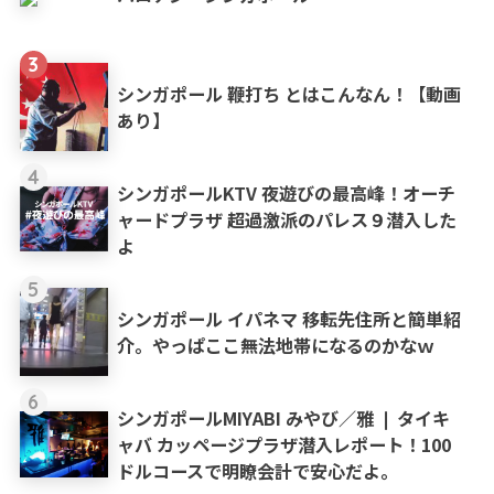
3
シンガポール 鞭打ち とはこんなん！【動画
あり】
4
シンガポールKTV 夜遊びの最高峰！オーチ
ャードプラザ 超過激派のパレス９潜入した
よ
5
シンガポール イパネマ 移転先住所と簡単紹
介。やっぱここ無法地帯になるのかなｗ
6
シンガポールMIYABI みやび／雅 ❘ タイキ
ャバ カッページプラザ潜入レポート！100
ドルコースで明瞭会計で安心だよ。