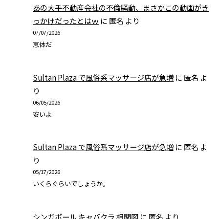
あの大手不動産会社の不倫騒動、まさかこの動画がき
っかけだったとはｗ
に
匿名
より
07/07/2026
恵体だ
Sultan Plaza で風俗系マッサージ店が急増
に
匿名
よ
り
06/05/2026
安いよ
Sultan Plaza で風俗系マッサージ店が急増
に
匿名
よ
り
05/17/2026
いくらぐらいでしょうか。
シンガポール キャバクラ 相関図
に
匿名
より