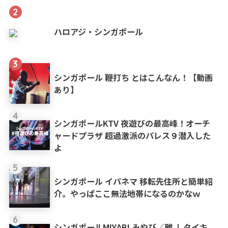
2
ハロアジ・シンガポール
3
シンガポール 鞭打ち とはこんなん！【動画
あり】
4
シンガポールKTV 夜遊びの最高峰！オーチ
ャードプラザ 超過激派のパレス９潜入した
よ
5
シンガポール イパネマ 移転先住所と簡単紹
介。やっぱここ無法地帯になるのかなｗ
6
シンガポールMIYABI みやび／雅 ❘ タイキ