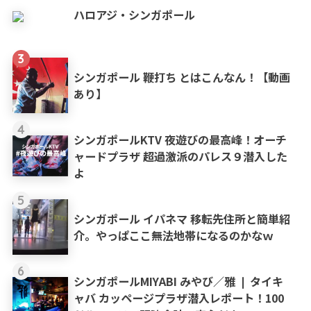
ハロアジ・シンガポール
3
シンガポール 鞭打ち とはこんなん！【動画
あり】
4
シンガポールKTV 夜遊びの最高峰！オーチ
ャードプラザ 超過激派のパレス９潜入した
よ
5
シンガポール イパネマ 移転先住所と簡単紹
介。やっぱここ無法地帯になるのかなｗ
6
シンガポールMIYABI みやび／雅 ❘ タイキ
ャバ カッページプラザ潜入レポート！100