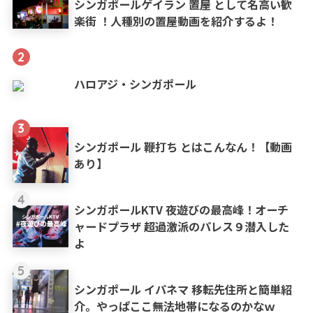
シンガポールゲイラン 置屋 として名高い歓
楽街 ！人種別の置屋動画を紹介するよ！
2
ハロアジ・シンガポール
3
シンガポール 鞭打ち とはこんなん！【動画
あり】
4
シンガポールKTV 夜遊びの最高峰！オーチ
ャードプラザ 超過激派のパレス９潜入した
よ
5
シンガポール イパネマ 移転先住所と簡単紹
介。やっぱここ無法地帯になるのかなｗ