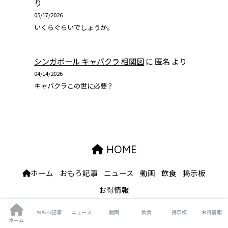
り
05/17/2026
いくらぐらいでしょうか。
シンガポール キャバクラ 相関図
に
匿名
より
04/14/2026
キャバクラこの世に必要？
HOME
ホーム
おもろ記事
ニュース
動画
飲食
掲示板
お得情報
© 2026 ハロアジ All rights reserved.
おもろ記事
ニュース
動画
飲食
掲示板
お得情報
ホーム