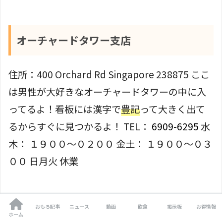
オーチャードタワー支店
住所：400 Orchard Rd Singapore 238875 ここ
は男性が大好きなオーチャードタワーの中に入
ってるよ！看板には漢字で
豊記
って大きく出て
るからすぐに見つかるよ！ TEL：
6909-6295
水
木： １９００〜０２００ 金土： １９００〜０３
００ 日月火 休業
おもろ記事
ニュース
動画
飲食
掲示板
お得情報
タンジョンパガー支店
ホーム