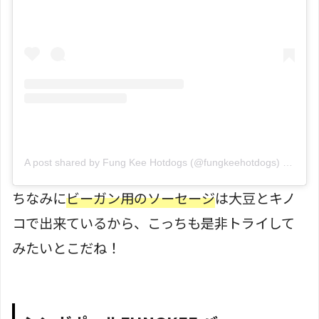
A post shared by Fung Kee Hotdogs (@fungkeehotdogs)
on
Jul 
ちなみに
ビーガン用のソーセージ
は大豆とキノ
コで出来ているから、こっちも是非トライして
みたいとこだね！