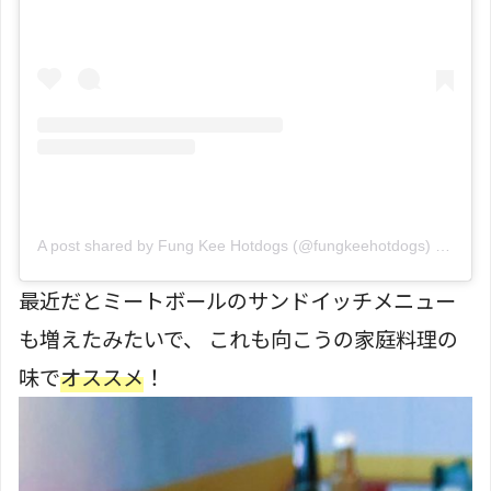
A post shared by Fung Kee Hotdogs (@fungkeehotdogs)
on
Jul 
最近だとミートボールのサンドイッチメニュー
も増えたみたいで、 これも向こうの家庭料理の
味で
オススメ
！