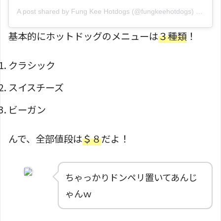
A post shared by Fung Kee Hotdogs (@fungkeehotdogs)
on
Jul 
基本的にホットドッグのメニューは
３種類
！
クラシック
スイスチーズ
ビーガン
んで、全部値段は
＄８
だよ！
ちゃっかりドンペリ置いてあんじ
ゃんｗ