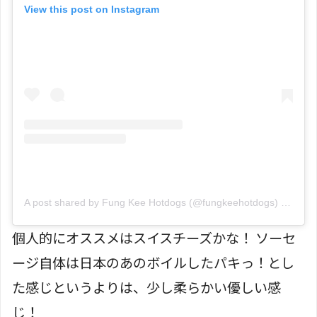
View this post on Instagram
A post shared by Fung Kee Hotdogs (@fungkeehotdogs)
on
Apr 
個人的にオススメはスイスチーズかな！ ソーセ
ージ自体は日本のあのボイルしたパキっ！とし
た感じというよりは、少し柔らかい優しい感
じ！