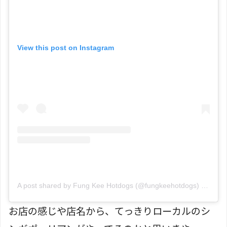
View this post on Instagram
A post shared by Fung Kee Hotdogs (@fungkeehotdogs)
on
Mar 
お店の感じや店名から、てっきりローカルのシ