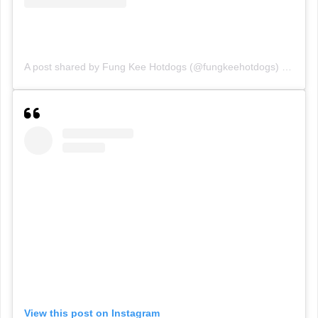
A post shared by Fung Kee Hotdogs (@fungkeehotdogs)
on
May 
View this post on Instagram