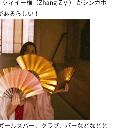
ィイー様（Zhang Ziyi） がシンガポ
があるらしい！
、ガールズバー、クラブ、バーなどなどと