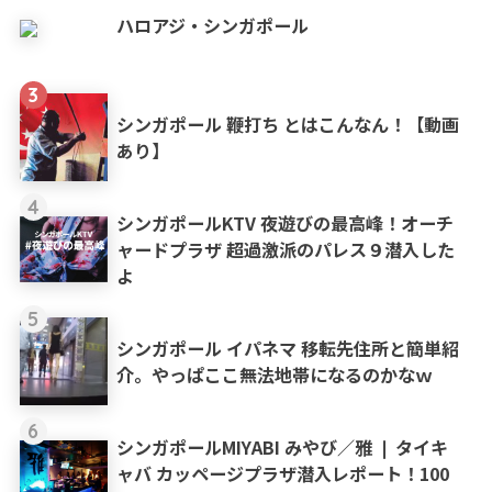
ハロアジ・シンガポール
3
シンガポール 鞭打ち とはこんなん！【動画
あり】
4
シンガポールKTV 夜遊びの最高峰！オーチ
ャードプラザ 超過激派のパレス９潜入した
よ
5
シンガポール イパネマ 移転先住所と簡単紹
介。やっぱここ無法地帯になるのかなｗ
6
シンガポールMIYABI みやび／雅 ❘ タイキ
ャバ カッページプラザ潜入レポート！100