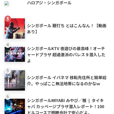
ハロアジ・シンガポール
3
シンガポール 鞭打ち とはこんなん！【動画
あり】
4
シンガポールKTV 夜遊びの最高峰！オーチ
ャードプラザ 超過激派のパレス９潜入した
よ
5
シンガポール イパネマ 移転先住所と簡単紹
介。やっぱここ無法地帯になるのかなｗ
6
シンガポールMIYABI みやび／雅 ❘ タイキ
ャバ カッページプラザ潜入レポート！100
ドルコースで明瞭会計で安心だよ。