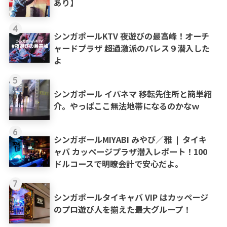
あり】
4
シンガポールKTV 夜遊びの最高峰！オーチ
ャードプラザ 超過激派のパレス９潜入した
よ
5
シンガポール イパネマ 移転先住所と簡単紹
介。やっぱここ無法地帯になるのかなｗ
6
シンガポールMIYABI みやび／雅 ❘ タイキ
ャバ カッページプラザ潜入レポート！100
ドルコースで明瞭会計で安心だよ。
7
シンガポールタイキャバ VIP はカッページ
のプロ遊び人を揃えた最大グループ！