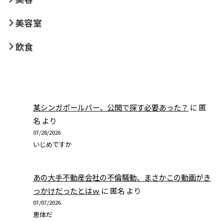
美容室
飲食
某シンガポールバー、公開で探す必要あった？
に
匿
名
より
07/28/2026
いじめですか
あの大手不動産会社の不倫騒動、まさかこの動画がき
っかけだったとはｗ
に
匿名
より
07/07/2026
恵体だ