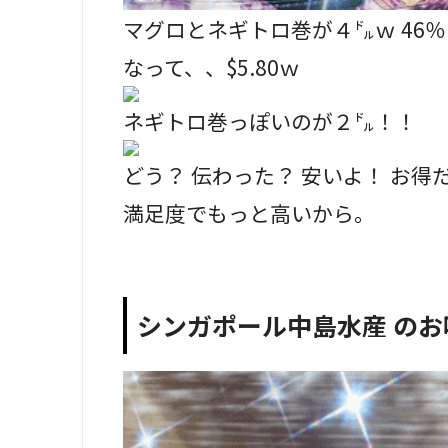
マグロとネギトロ巻が４㌦ｗ 46％
なって、、$5.80ｗ
ネギトロ巻っぽいのが２㌦！！
どう？ 伝わった？ 安いよ！ お
満足度でもっと高いから。
シンガポール中島水産 の