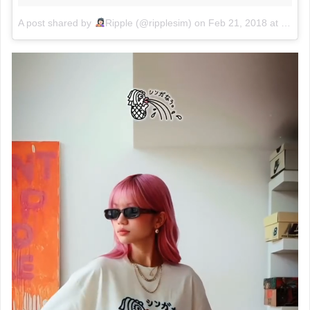
A post shared by
Ripple (@ripplesim)
on
Feb 21, 2018 at 8:28pm PST