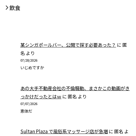
飲食
某シンガポールバー、公開で探す必要あった？
に
匿
名
より
07/28/2026
いじめですか
あの大手不動産会社の不倫騒動、まさかこの動画がき
っかけだったとはｗ
に
匿名
より
07/07/2026
恵体だ
Sultan Plaza で風俗系マッサージ店が急増
に
匿名
よ