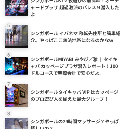
シンガポールKTV 夜遊びの最高峰！オーチ
ャードプラザ 超過激派のパレス９潜入した
よ
5
シンガポール イパネマ 移転先住所と簡単紹
介。やっぱここ無法地帯になるのかなｗ
6
シンガポールMIYABI みやび／雅 ❘ タイキ
ャバ カッページプラザ潜入レポート！100
ドルコースで明瞭会計で安心だよ。
7
シンガポールタイキャバ VIP はカッページ
のプロ遊び人を揃えた最大グループ！
8
シンガポールの24時間マッサージ？やっぱ
怪しいの？