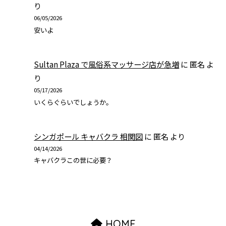
り
06/05/2026
安いよ
Sultan Plaza で風俗系マッサージ店が急増
に
匿名
よ
り
05/17/2026
いくらぐらいでしょうか。
シンガポール キャバクラ 相関図
に
匿名
より
04/14/2026
キャバクラこの世に必要？
HOME