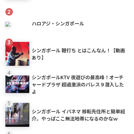
2
ハロアジ・シンガポール
3
シンガポール 鞭打ち とはこんなん！【動画
あり】
4
シンガポールKTV 夜遊びの最高峰！オーチ
ャードプラザ 超過激派のパレス９潜入した
よ
5
シンガポール イパネマ 移転先住所と簡単紹
介。やっぱここ無法地帯になるのかなｗ
6