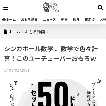
ホーム
おもろ記事
ニュース
動画
飲食
掲示板
お
ホーム
おもろ動画
シンガポール数学 、数学で色々計
算！このユーチューバーおもろｗ
08/01/2021