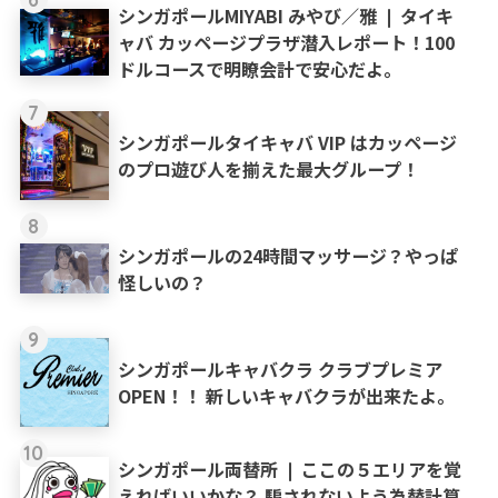
シンガポールMIYABI みやび／雅 ❘ タイキ
ャバ カッページプラザ潜入レポート！100
ドルコースで明瞭会計で安心だよ。
7
シンガポールタイキャバ VIP はカッページ
のプロ遊び人を揃えた最大グループ！
8
シンガポールの24時間マッサージ？やっぱ
怪しいの？
9
シンガポールキャバクラ クラブプレミア
OPEN！！ 新しいキャバクラが出来たよ。
10
シンガポール両替所 ❘ ここの５エリアを覚
えればいいかな？ 騙されないよう為替計算