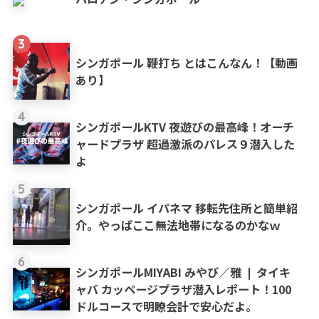
3
シンガポール 鞭打ち とはこんなん！【動画
あり】
4
シンガポールKTV 夜遊びの最高峰！オーチ
ャードプラザ 超過激派のパレス９潜入した
よ
5
シンガポール イパネマ 移転先住所と簡単紹
介。やっぱここ無法地帯になるのかなｗ
6
シンガポールMIYABI みやび／雅 ❘ タイキ
ャバ カッページプラザ潜入レポート！100
ドルコースで明瞭会計で安心だよ。