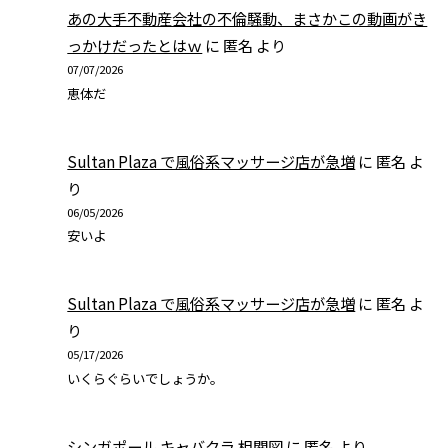
あの大手不動産会社の不倫騒動、まさかこの動画がき
っかけだったとはｗ
に
匿名
より
07/07/2026
恵体だ
Sultan Plaza で風俗系マッサージ店が急増
に
匿名
よ
り
06/05/2026
安いよ
Sultan Plaza で風俗系マッサージ店が急増
に
匿名
よ
り
05/17/2026
いくらぐらいでしょうか。
シンガポール キャバクラ 相関図
に
匿名
より