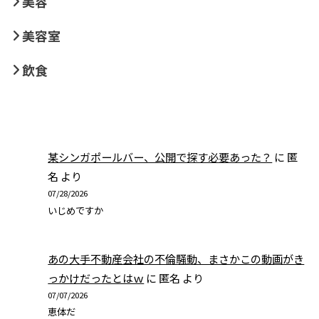
美容
美容室
飲食
某シンガポールバー、公開で探す必要あった？
に
匿
名
より
07/28/2026
いじめですか
あの大手不動産会社の不倫騒動、まさかこの動画がき
っかけだったとはｗ
に
匿名
より
07/07/2026
恵体だ