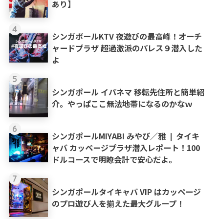
あり】
4
シンガポールKTV 夜遊びの最高峰！オーチ
ャードプラザ 超過激派のパレス９潜入した
よ
5
シンガポール イパネマ 移転先住所と簡単紹
介。やっぱここ無法地帯になるのかなｗ
6
シンガポールMIYABI みやび／雅 ❘ タイキ
ャバ カッページプラザ潜入レポート！100
ドルコースで明瞭会計で安心だよ。
7
シンガポールタイキャバ VIP はカッページ
のプロ遊び人を揃えた最大グループ！