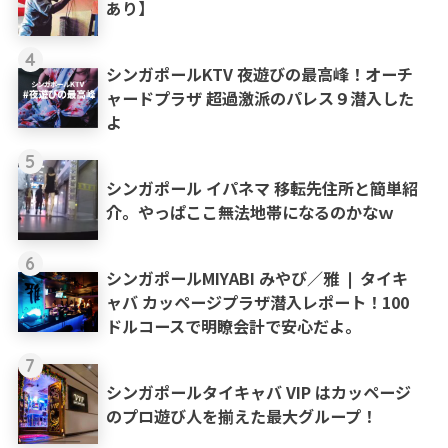
あり】
4
シンガポールKTV 夜遊びの最高峰！オーチ
ャードプラザ 超過激派のパレス９潜入した
よ
5
シンガポール イパネマ 移転先住所と簡単紹
介。やっぱここ無法地帯になるのかなｗ
6
シンガポールMIYABI みやび／雅 ❘ タイキ
ャバ カッページプラザ潜入レポート！100
ドルコースで明瞭会計で安心だよ。
7
シンガポールタイキャバ VIP はカッページ
のプロ遊び人を揃えた最大グループ！