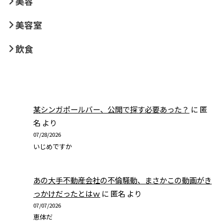
美容
美容室
飲食
某シンガポールバー、公開で探す必要あった？
に
匿
名
より
07/28/2026
いじめですか
あの大手不動産会社の不倫騒動、まさかこの動画がき
っかけだったとはｗ
に
匿名
より
07/07/2026
恵体だ