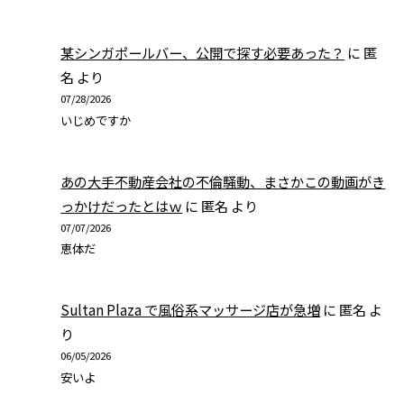
某シンガポールバー、公開で探す必要あった？
に
匿
名
より
07/28/2026
いじめですか
あの大手不動産会社の不倫騒動、まさかこの動画がき
っかけだったとはｗ
に
匿名
より
07/07/2026
恵体だ
Sultan Plaza で風俗系マッサージ店が急増
に
匿名
よ
り
06/05/2026
安いよ