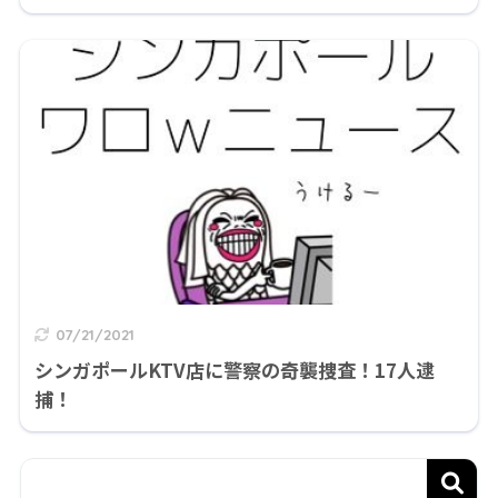
07/21/2021
シンガポールKTV店に警察の奇襲捜査！17人逮
捕！