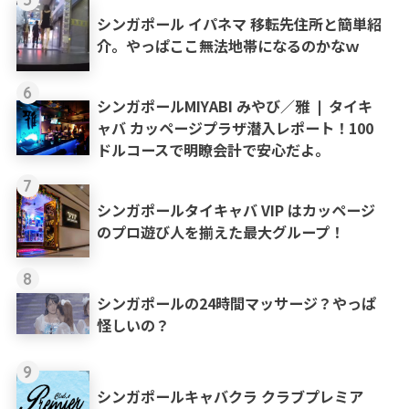
シンガポール イパネマ 移転先住所と簡単紹
介。やっぱここ無法地帯になるのかなｗ
6
シンガポールMIYABI みやび／雅 ❘ タイキ
ャバ カッページプラザ潜入レポート！100
ドルコースで明瞭会計で安心だよ。
7
シンガポールタイキャバ VIP はカッページ
のプロ遊び人を揃えた最大グループ！
8
シンガポールの24時間マッサージ？やっぱ
怪しいの？
9
シンガポールキャバクラ クラブプレミア