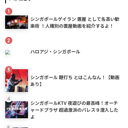
1
シンガポールゲイラン 置屋 として名高い歓
楽街 ！人種別の置屋動画を紹介するよ！
2
ハロアジ・シンガポール
3
シンガポール 鞭打ち とはこんなん！【動画
あり】
4
シンガポールKTV 夜遊びの最高峰！オーチ
ャードプラザ 超過激派のパレス９潜入した
よ
5