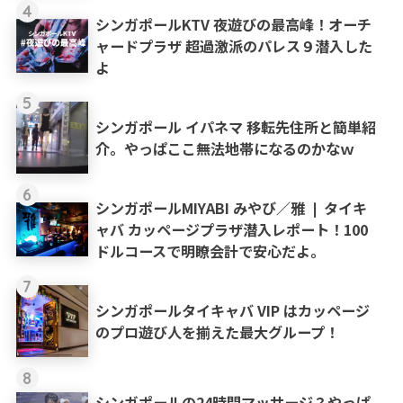
4
シンガポールKTV 夜遊びの最高峰！オーチ
ャードプラザ 超過激派のパレス９潜入した
よ
5
シンガポール イパネマ 移転先住所と簡単紹
介。やっぱここ無法地帯になるのかなｗ
6
シンガポールMIYABI みやび／雅 ❘ タイキ
ャバ カッページプラザ潜入レポート！100
ドルコースで明瞭会計で安心だよ。
7
シンガポールタイキャバ VIP はカッページ
のプロ遊び人を揃えた最大グループ！
8
シンガポールの24時間マッサージ？やっぱ