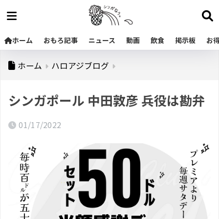
ホーム
おもろ記事
ニュース
動画
飲食
掲示板
お
ホーム
ハロアジブログ
シンガポール 中田敦彦 兵役は勘弁
01/17/2022