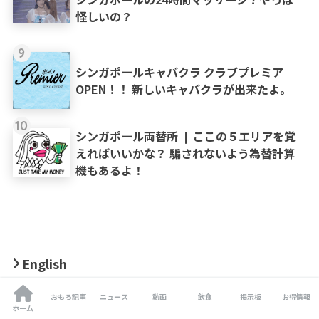
怪しいの？
9
シンガポールキャバクラ クラブプレミア
OPEN！！ 新しいキャバクラが出来たよ。
10
シンガポール両替所 ❘ ここの５エリアを覚
えればいいかな？ 騙されないよう為替計算
機もあるよ！
English
おもろ動画
おもろ記事
ニュース
動画
飲食
掲示板
お得情報
ホーム