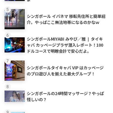
5
シンガポール イパネマ 移転先住所と簡単紹
介。やっぱここ無法地帯になるのかなｗ
6
シンガポールMIYABI みやび／雅 ❘ タイキ
ャバ カッページプラザ潜入レポート！100
ドルコースで明瞭会計で安心だよ。
7
シンガポールタイキャバ VIP はカッページ
のプロ遊び人を揃えた最大グループ！
8
シンガポールの24時間マッサージ？やっぱ
怪しいの？
9