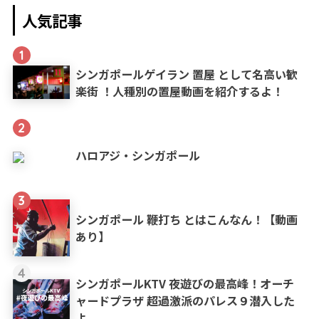
人気記事
1
シンガポールゲイラン 置屋 として名高い歓
楽街 ！人種別の置屋動画を紹介するよ！
2
ハロアジ・シンガポール
3
シンガポール 鞭打ち とはこんなん！【動画
あり】
4
シンガポールKTV 夜遊びの最高峰！オーチ
ャードプラザ 超過激派のパレス９潜入した
よ