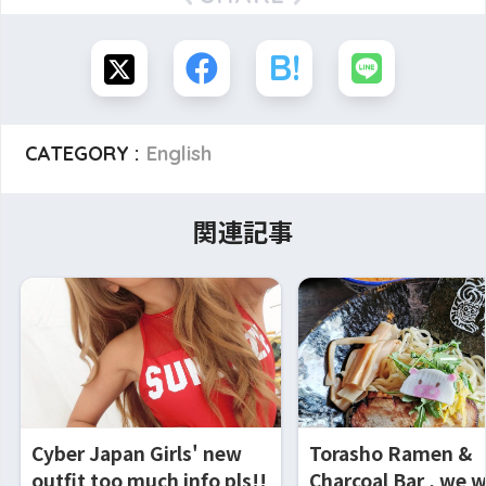
CATEGORY :
English
関連記事
Cyber Japan Girls' new
Torasho Ramen &
outfit too much info pls!!
Charcoal Bar , we 