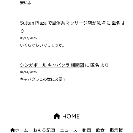
安いよ
Sultan Plaza で風俗系マッサージ店が急増
に
匿名
よ
り
05/17/2026
いくらぐらいでしょうか。
シンガポール キャバクラ 相関図
に
匿名
より
04/14/2026
キャバクラこの世に必要？
HOME
ホーム
おもろ記事
ニュース
動画
飲食
掲示板