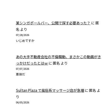
某シンガポールバー、公開で探す必要あった？
に
匿
名
より
07/28/2026
いじめですか
あの大手不動産会社の不倫騒動、まさかこの動画がき
っかけだったとはｗ
に
匿名
より
07/07/2026
恵体だ
Sultan Plaza で風俗系マッサージ店が急増
に
匿名
よ
り
06/05/2026