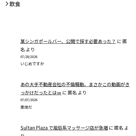
飲食
某シンガポールバー、公開で探す必要あった？
に
匿
名
より
07/28/2026
いじめですか
あの大手不動産会社の不倫騒動、まさかこの動画がき
っかけだったとはｗ
に
匿名
より
07/07/2026
恵体だ
Sultan Plaza で風俗系マッサージ店が急増
に
匿名
よ
り