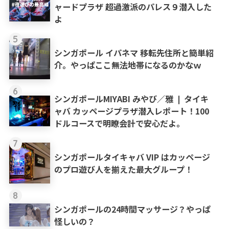
ャードプラザ 超過激派のパレス９潜入した
よ
5
シンガポール イパネマ 移転先住所と簡単紹
介。やっぱここ無法地帯になるのかなｗ
6
シンガポールMIYABI みやび／雅 ❘ タイキ
ャバ カッページプラザ潜入レポート！100
ドルコースで明瞭会計で安心だよ。
7
シンガポールタイキャバ VIP はカッページ
のプロ遊び人を揃えた最大グループ！
8
シンガポールの24時間マッサージ？やっぱ
怪しいの？