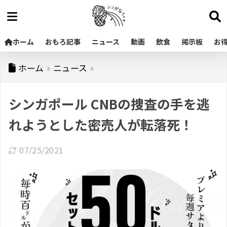
ホーム
おもろ記事
ニュース
動画
飲食
掲示板
お
ホーム
ニュース
シンガポール CNBの捜査の手を逃
れようとした密売人が転落死！
07/25/2021