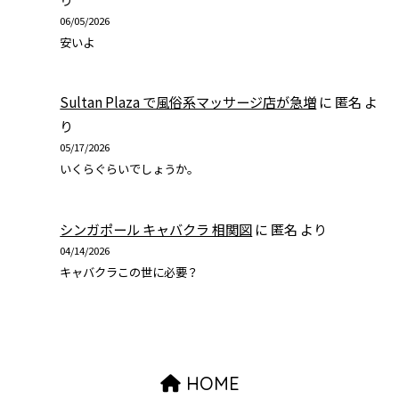
06/05/2026
安いよ
Sultan Plaza で風俗系マッサージ店が急増
に
匿名
よ
り
05/17/2026
いくらぐらいでしょうか。
シンガポール キャバクラ 相関図
に
匿名
より
04/14/2026
キャバクラこの世に必要？
HOME